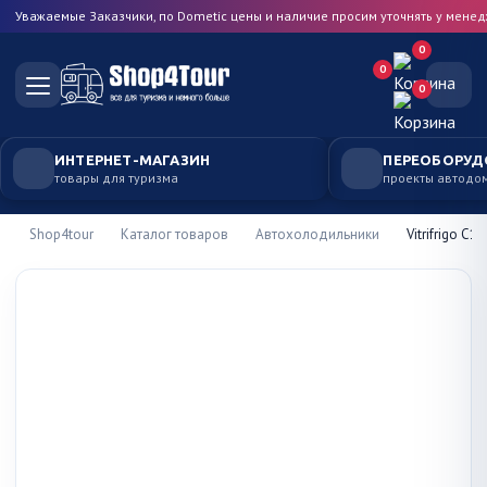
Уважаемые Заказчики, по Dometic цены и наличие просим уточнять у мене
0
0
0
ИНТЕРНЕТ-МАГАЗИН
ПЕРЕОБОРУД
товары для туризма
проекты автодо
Shop4tour
Каталог товаров
Автохолодильники
Vitrifrigo C1