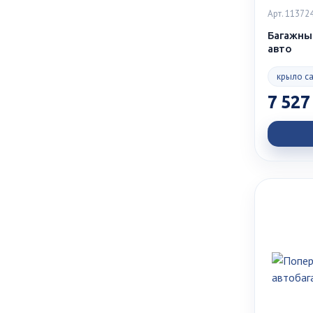
Арт. 11372
Багажные
авто
крыло с
7 527