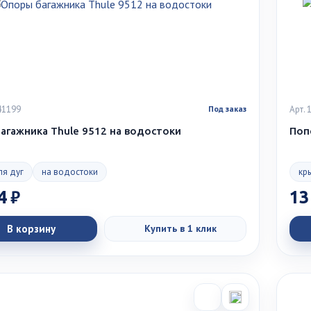
41199
Арт.
Под заказ
агажника Thule 9512 на водостоки
Поп
ля дуг
на водостоки
кр
4 ₽
13
В корзину
Купить в 1 клик