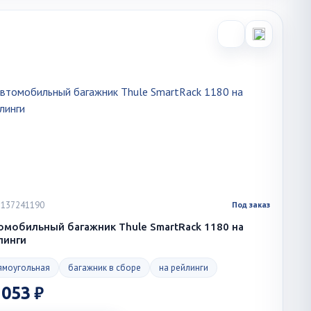
 1137241190
Под заказ
омобильный багажник Thule SmartRack 1180 на
линги
ямоугольная
багажник в сборе
на рейлинги
 053 ₽