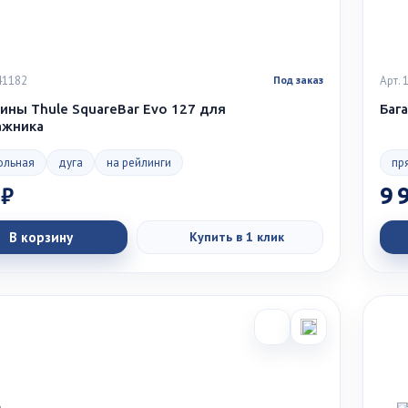
41182
Арт.
Под заказ
ины Thule SquareBar Evo 127 для
Баг
ажника
ольная
дуга
на рейлинги
пр
 ₽
9 
В корзину
Купить в 1 клик