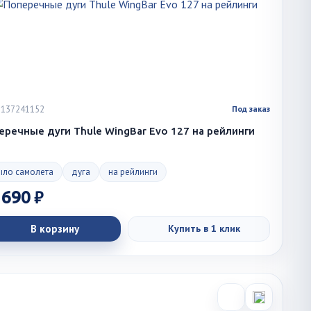
 1137241152
Под заказ
еречные дуги Thule WingBar Evo 127 на рейлинги
ыло самолета
дуга
на рейлинги
 690 ₽
В корзину
Купить в 1 клик