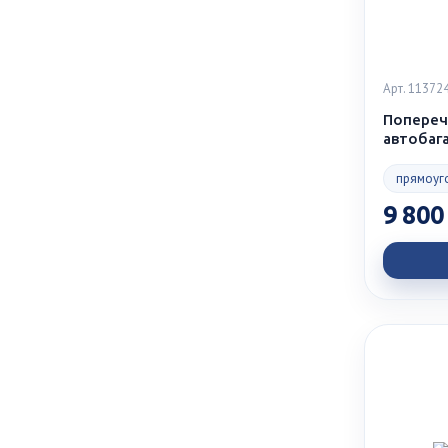
Арт. 11372
Попереч
автобаг
прямоуг
9 800