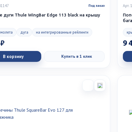
41147
Арт.
Под заказ
 дуги Thule WingBar Edge 113 black на крышу
Поп
баг
амолета
дуга
на интегрированные рейлинги
кр
 ₽
9 
В корзину
Купить в 1 клик