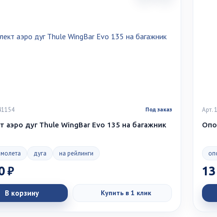
41154
Арт.
Под заказ
 аэро дуг Thule WingBar Evo 135 на багажник
Опор
амолета
дуга
на рейлинги
оп
0 ₽
13
В корзину
Купить в 1 клик