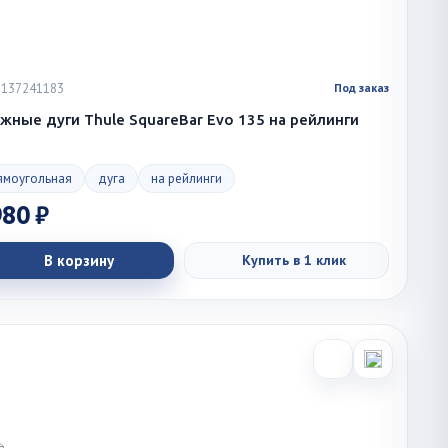
 1137241183
Под заказ
ажные дуги Thule SquareBar Evo 135 на рейлинги
ямоугольная
дуга
на рейлинги
980 ₽
В корзину
Купить в 1 клик