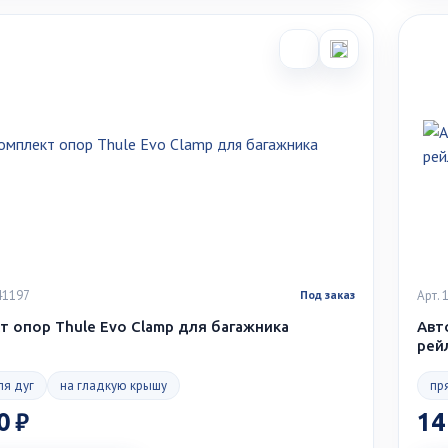
41197
Арт.
Под заказ
т опор Thule Evo Clamp для багажника
Авт
рей
ля дуг
на гладкую крышу
пр
0 ₽
14