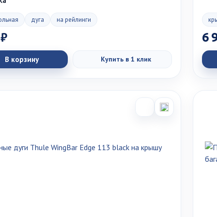
ка
ольная
дуга
на рейлинги
кр
 ₽
6 
В корзину
Купить в 1 клик