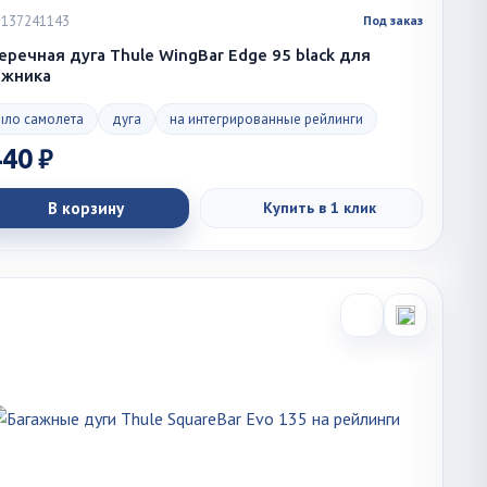
 1137241143
Под заказ
еречная дуга Thule WingBar Edge 95 black для
ажника
ыло самолета
дуга
на интегрированные рейлинги
440 ₽
В корзину
Купить в 1 клик