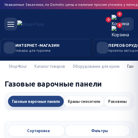
Уважаемые Заказчики, по Dometic цены и наличие просим уточнять у мене
0
0
0
ИНТЕРНЕТ-МАГАЗИН
ПЕРЕОБОРУД
товары для туризма
проекты автодо
Shop4tour
Каталог товаров
Оборудование для кухни
Газов
Газовые варочные панели
Газовые варочные панели
Краны-смесители
Раковины
Сортировка
Фильтры