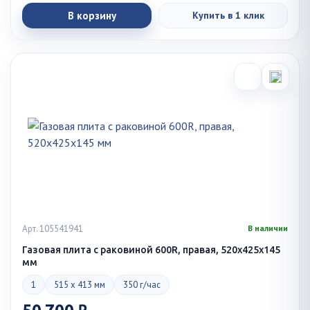
В корзину
Купить в 1 клик
Арт. 105541941
В наличии
Газовая плита с раковиной 600R, правая, 520х425х145
мм
1
515 x 413 мм
350 г/час