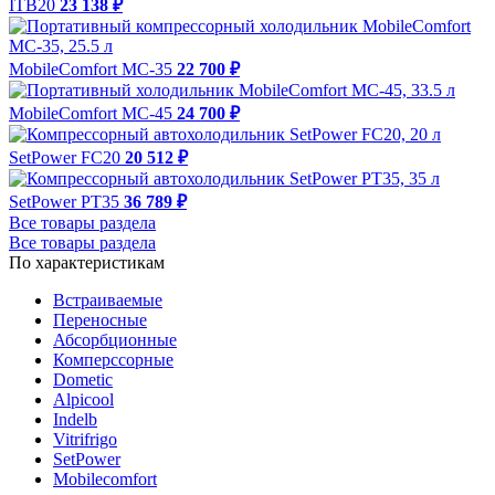
ITB20
23 138 ₽
MobileComfort MC-35
22 700 ₽
MobileComfort MC-45
24 700 ₽
SetPower FC20
20 512 ₽
SetPower PT35
36 789 ₽
Все товары раздела
Все товары раздела
По характеристикам
Встраиваемые
Переносные
Абсорбционные
Комперссорные
Dometic
Alpicool
Indelb
Vitrifrigo
SetPower
Mobilecomfort