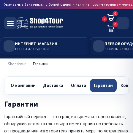
Уважаемые Заказчики, по Dometic цены и наличие просим уточнять у мене
0
0
0
ИНТЕРНЕТ-МАГАЗИН
ПЕРЕОБОРУД
товары для туризма
проекты автодо
Shop4tour
Гарантии
О компании
Доставка
Оплата
Гарантии
Конт
Гарантии
Гарантийный период – это срок, во время которого клиент,
обнаружив недостаток товара имеет право потребовать
от продавца или изготовителя принять меры по устранению