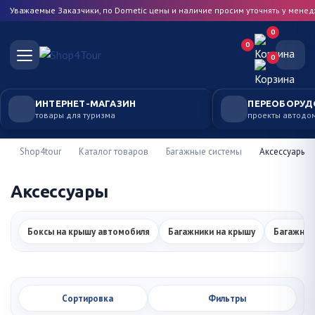
Уважаемые Заказчики, по Dometic цены и наличие просим уточнять у мене
0
0
0
ИНТЕРНЕТ-МАГАЗИН
ПЕРЕОБОРУД
товары для туризма
проекты автодо
Shop4tour
Каталог товаров
Багажные системы
Аксессуары
Аксессуары
Боксы на крышу автомобиля
Багажники на крышу
Багажник
Сортировка
Фильтры