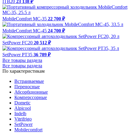
ITB20
23 138 ₽
MobileComfort MC-35
22 700 ₽
MobileComfort MC-45
24 700 ₽
SetPower FC20
20 512 ₽
SetPower PT35
36 789 ₽
Все товары раздела
Все товары раздела
По характеристикам
Встраиваемые
Переносные
Абсорбционные
Комперссорные
Dometic
Alpicool
Indelb
Vitrifrigo
SetPower
Mobilecomfort