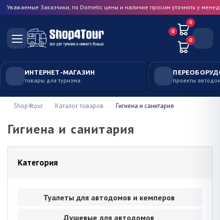
Уважаемые Заказчики, по Dometic цены и наличие просим уточнять у мене
0
0
0
ИНТЕРНЕТ-МАГАЗИН
ПЕРЕОБОРУД
товары для туризма
проекты автодо
Shop4tour
Каталог товаров
Гигиена и санитария
Гигиена и санитария
Категория
Туалеты для автодомов и кемперов
Душевые для автодомов