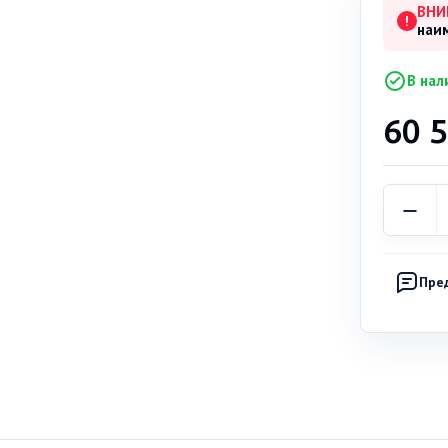
ВНИ
!
наи
В нал
60 
Пре