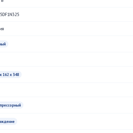
 B
5DF1N325
ия
ный
x 162 x 348
прессорный
аждение