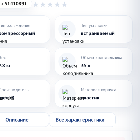
а:
51410891
Тип охлаждения
Тип установки
компрессорный
встраиваемый
Вес
Объем холодильника
7.8 кг
35 л
Производитель
Материал корпуса
Indel B
пластик
Описание
Все характеристики