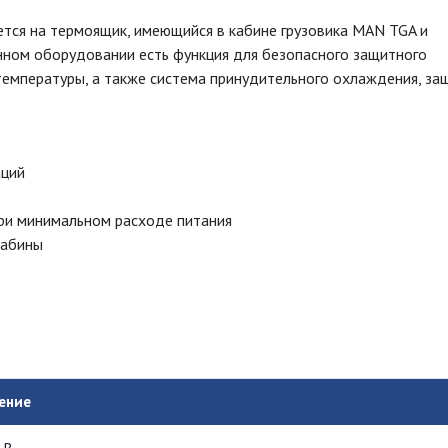
ется на термоящик, имеющийся в кабине грузовика MAN TGA и
нном оборудовании есть функция для безопасного защитного
емпературы, а также система принудительного охлаждения, за
аций
ри минимальном расходе питания
кабины
ение