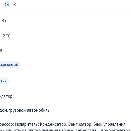
В
24
Вт
. -2 °С
a
раиваемый
стик
илятор
дом, грузовой автомобиль
рессор; Испаритель; Конденсатор; Вентилятор; Блок управления;
ик защиты от опрокидывания кабины; Термостат; Терморегулятор