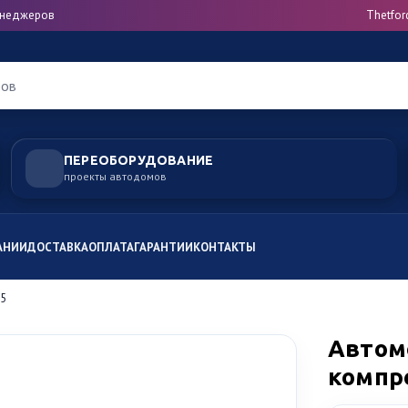
менеджеров
Thetfor
ров
ПЕРЕОБОРУДОВАНИЕ
проекты автодомов
АНИИ
ДОСТАВКА
ОПЛАТА
ГАРАНТИИ
КОНТАКТЫ
35
Автом
компре