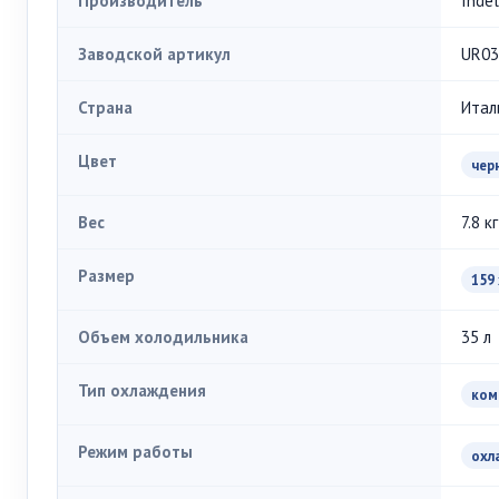
Производитель
Indel
Заводской артикул
UR03
Страна
Итал
Цвет
чер
Вес
7.8 кг
Размер
159 
Объем холодильника
35 л
Тип охлаждения
ком
Режим работы
охл