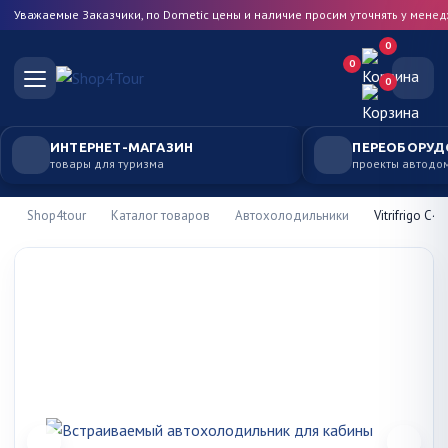
Уважаемые Заказчики, по Dometic цены и наличие просим уточнять у мене
0
0
0
ИНТЕРНЕТ-МАГАЗИН
ПЕРЕОБОРУД
товары для туризма
проекты автодо
Shop4tour
Каталог товаров
Автохолодильники
Vitrifrigo C47