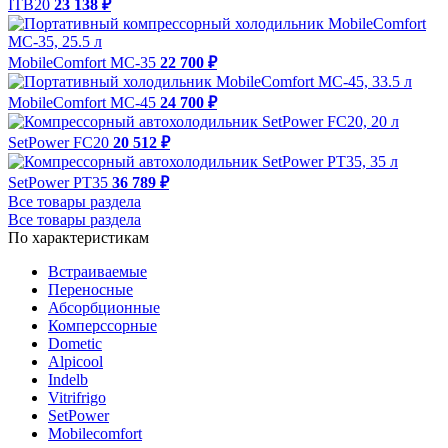
ITB20
23 138 ₽
MobileComfort MC-35
22 700 ₽
MobileComfort MC-45
24 700 ₽
SetPower FC20
20 512 ₽
SetPower PT35
36 789 ₽
Все товары раздела
Все товары раздела
По характеристикам
Встраиваемые
Переносные
Абсорбционные
Комперссорные
Dometic
Alpicool
Indelb
Vitrifrigo
SetPower
Mobilecomfort