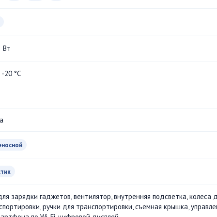
Вт
. -20 °С
a
еносной
стик
для зарядки гаджетов, вентилятор, внутренняя подсветка, колеса 
спортировки, ручки для транспортировки, съемная крышка, управл
мартфона по Wi-Fi, цифровой дисплей