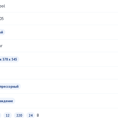
ool
05
ый
кг
x 378 x 545
прессорный
аждение
В
12
220
24