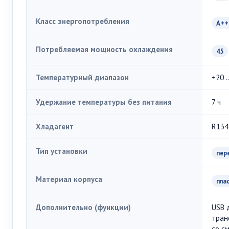
Класс энергопотребления
A++
Потребляемая мощность охлаждения
45
Температурный диапазон
+20 .
Удержание температуры без питания
7 ч
Хладагент
R134
Тип установки
пер
Материал корпуса
пла
Дополнительно (функции)
USB 
тран
со с