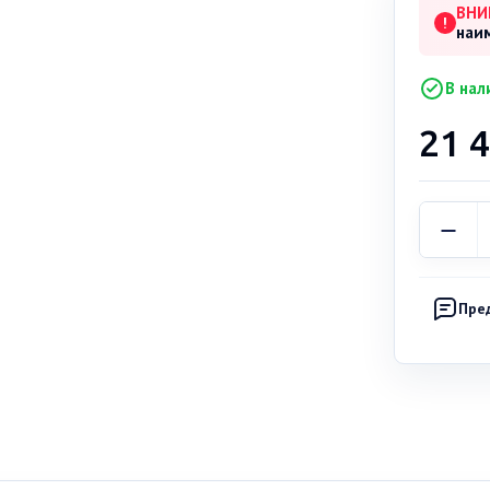
ВНИ
!
наи
В нал
21 
Пре