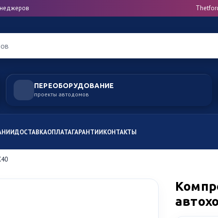
менеджеров
Thetfor
ров
ПЕРЕОБОРУДОВАНИЕ
проекты автодомов
АНИИ
ДОСТАВКА
ОПЛАТА
ГАРАНТИИ
КОНТАКТЫ
X40
Компр
автохо