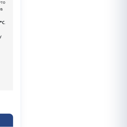
Это
ев
0°C
.
у