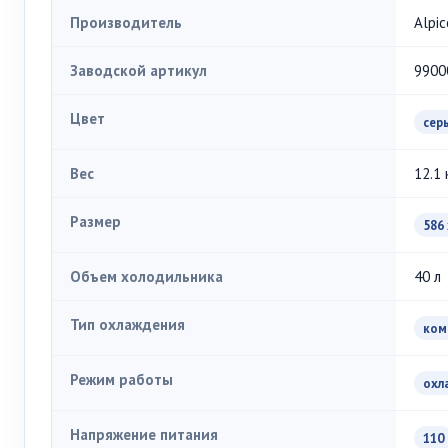
Производитель
Alpic
Заводской артикул
9900
Цвет
сер
Вес
12.1 
Размер
586 
Объем холодильника
40 л
Тип охлаждения
ком
Режим работы
охл
Напряжение питания
110