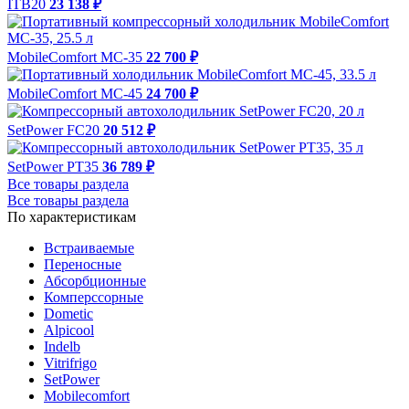
ITB20
23 138 ₽
MobileComfort MC-35
22 700 ₽
MobileComfort MC-45
24 700 ₽
SetPower FC20
20 512 ₽
SetPower PT35
36 789 ₽
Все товары раздела
Все товары раздела
По характеристикам
Встраиваемые
Переносные
Абсорбционные
Комперссорные
Dometic
Alpicool
Indelb
Vitrifrigo
SetPower
Mobilecomfort