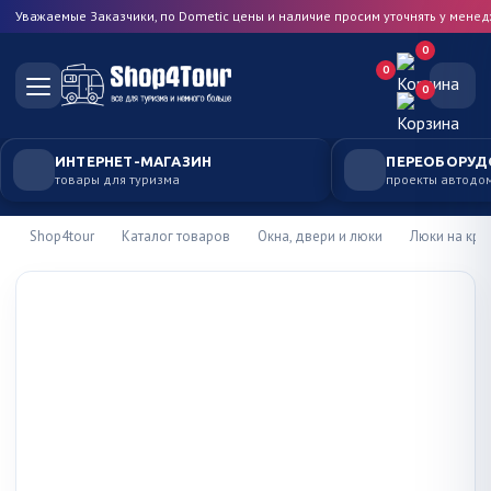
Уважаемые Заказчики, по Dometic цены и наличие просим уточнять у мене
0
0
0
ИНТЕРНЕТ-МАГАЗИН
ПЕРЕОБОРУД
товары для туризма
проекты автодо
Shop4tour
Каталог товаров
Окна, двери и люки
Люки на кр