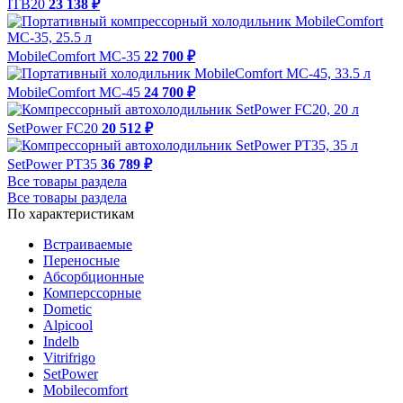
ITB20
23 138 ₽
MobileComfort MC-35
22 700 ₽
MobileComfort MC-45
24 700 ₽
SetPower FC20
20 512 ₽
SetPower PT35
36 789 ₽
Все товары раздела
Все товары раздела
По характеристикам
Встраиваемые
Переносные
Абсорбционные
Комперссорные
Dometic
Alpicool
Indelb
Vitrifrigo
SetPower
Mobilecomfort