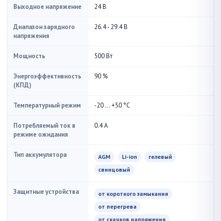
Выходное напряжение
24 В
Диапазон зарядного
26.4 - 29.4 В
напряжения
Мощность
500 Вт
Энергоэффективность
90 %
(КПД)
Температурный режим
-20 ... +50 °С
Потребляемый ток в
0.4 А
режиме ожидания
Тип аккумулятора
AGM
Li-ion
гелевый
свинцовый
Защитные устройства
от короткого замыкания
от перегрева
от скачков напряжения