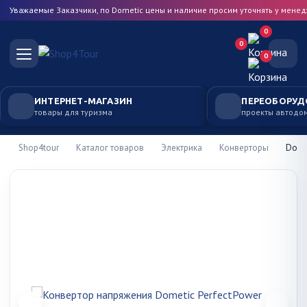
Уважаемые Заказчики, по Dometic цены и наличие просим уточнять у мене
0
0
0
ИНТЕРНЕТ-МАГАЗИН
ПЕРЕОБОРУД
товары для туризма
проекты автодо
Shop4tour
Каталог товаров
Электрика
Конверторы
Dome