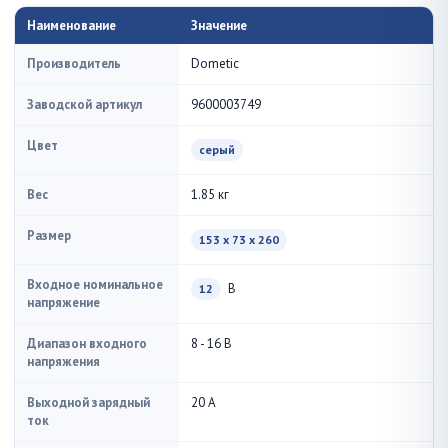
Наименование
Значение
Производитель
Dometic
Заводской артикул
9600003749
Цвет
серый
Вес
1.85 кг
Размер
153 x 73 x 260
Входное номинальное
В
12
напряжение
Диапазон входного
8 - 16 В
напряжения
Выходной зарядный
20 А
ток