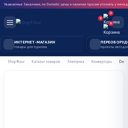
Уважаемые Заказчики, по Dometic цены и наличие просим уточнять у мене
0
0
0
ИНТЕРНЕТ-МАГАЗИН
ПЕРЕОБОРУД
товары для туризма
проекты автодо
Shop4tour
Каталог товаров
Электрика
Конверторы
Dome