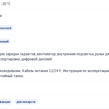
. -20 °С
a
еносной
миний
для зарядки гаджетов, вентилятор, внутренняя подсветка, ручки д
спортировки, цифровой дисплей
холодильник; Кабель питания 12/24 V; Инструкция по эксплуатации
нтийный талон;
 вакцин
для лекарств