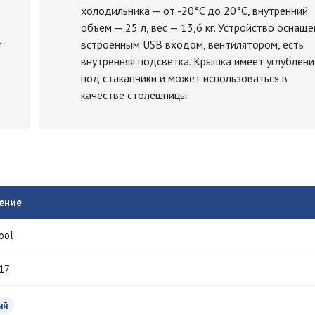
холодильника — от -20°C до 20°C, внутренний
объем — 25 л, вес — 13,6 кг. Устройство оснащ
т
встроенным USB входом, вентилятором, есть
внутренняя подсветка. Крышка имеет углублени
под стаканчики и может использоваться в
качестве столешницы.
ение
ool
17
ый