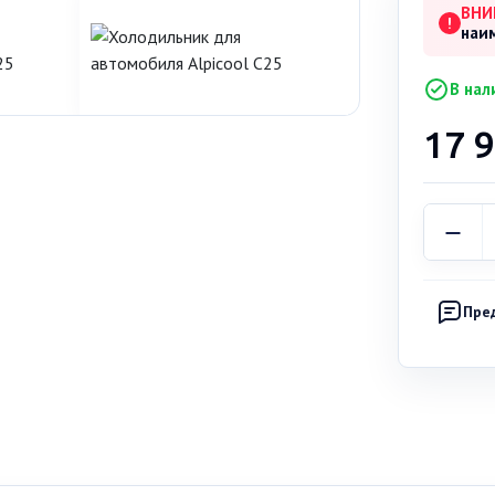
ВНИ
!
наи
В нал
17 
Пре