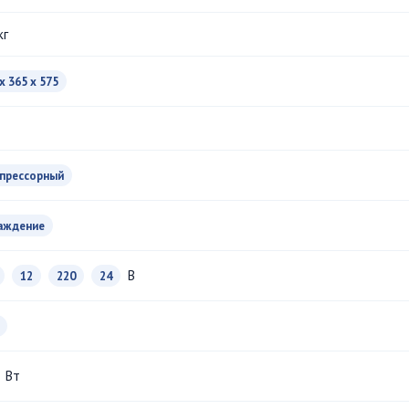
кг
x 365 x 575
прессорный
аждение
В
12
220
24
Вт