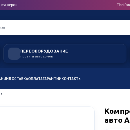
менеджеров
Thetfor
ров
ПЕРЕОБОРУДОВАНИЕ
проекты автодомов
АНИИ
ДОСТАВКА
ОПЛАТА
ГАРАНТИИ
КОНТАКТЫ
25
Компр
авто Al