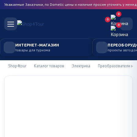
Уважаемые Заказчики, по Dometic цены и наличие просим уточнять у мене
0
0
0
ИНТЕРНЕТ-МАГАЗИН
ПЕРЕОБОРУД
товары для туризма
проекты автодо
Shop4tour
Каталог товаров
Электрика
Преобразователи на