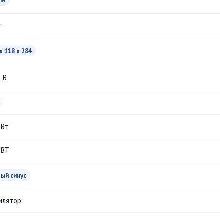
ый
г
x 118 x 284
В
В
 Вт
 ВТ
тый синус
илятор