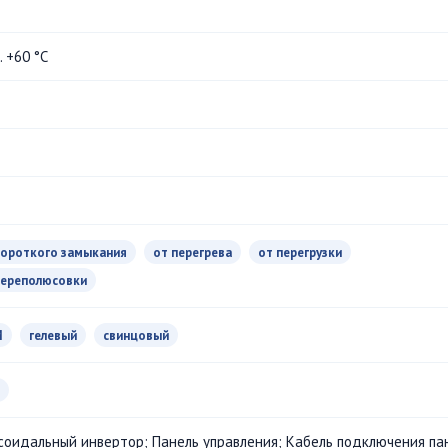
.. +60 °С
короткого замыкания
от перегрева
от перегрузки
переполюсовки
M
гелевый
свинцовый
соидальный инвертор; Панель управления; Кабель подключения па