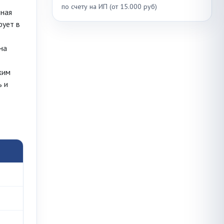
по счету на ИП (от 15.000 руб)
нная
рует в
на
жим
ь и