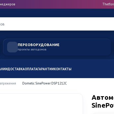
менеджеров
Thetfor
ров
ПЕРЕОБОРУДОВАНИЕ
проекты автодомов
АНИИ
ДОСТАВКА
ОПЛАТА
ГАРАНТИИ
КОНТАКТЫ
напряжения
Dometic SinePower DSP 1212C
Автом
SinePo