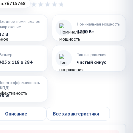
а:
76715768
Входное номинальное
Номинальная мощность
напряжение
1200 Вт
12 В
Размер
Тип напряжения
405 x 118 x 284
чистый синус
Энергоэффективность
(КПД)
88 %
Описание
Все характеристики