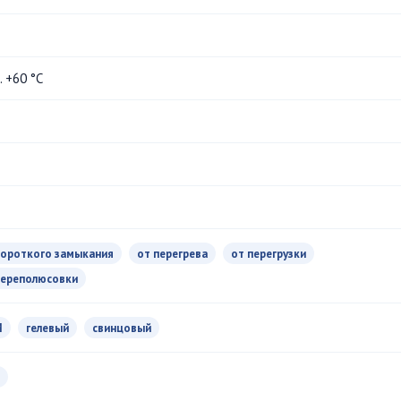
.. +60 °С
короткого замыкания
от перегрева
от перегрузки
переполюсовки
M
гелевый
свинцовый