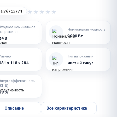
а:
76715771
Входное номинальное
Номинальная мощность
напряжение
2000 Вт
24 В
Размер
Тип напряжения
481 x 118 x 284
чистый синус
Энергоэффективность
(КПД)
89 %
Описание
Все характеристики