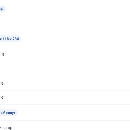
ый
x 118 x 284
В
В
 Вт
 ВТ
тый синус
илятор