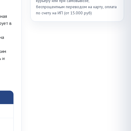
курьеру или при самовывозе,
беспроцентным переводом на карту, оплата
по счету на ИП (от 15.000 руб)
нная
рует в
на
жим
ь и