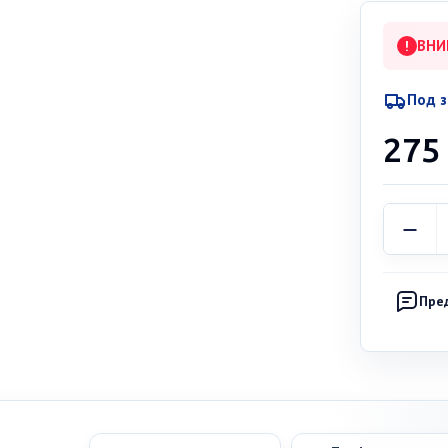
ВНИ
!
Под з
275
Пре