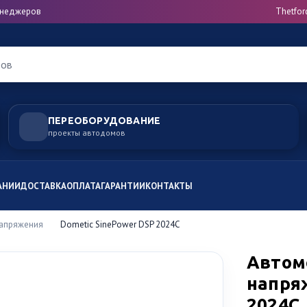
менеджеров
Thetfor
ров
ПЕРЕОБОРУДОВАНИЕ
проекты автодомов
АНИИ
ДОСТАВКА
ОПЛАТА
ГАРАНТИИ
КОНТАКТЫ
напряжения
Dometic SinePower DSP 2024C
Автом
напря
2024C