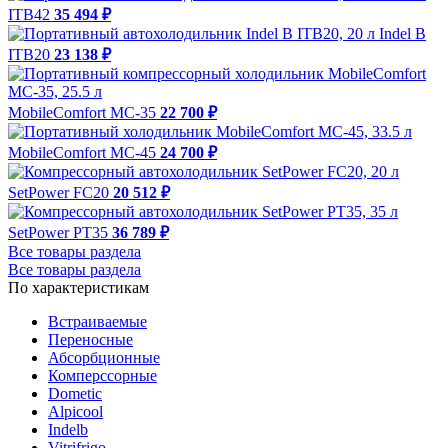
ITB42
35 494 ₽
Indel B
ITB20
23 138 ₽
MobileComfort MC-35
22 700 ₽
MobileComfort MC-45
24 700 ₽
SetPower FC20
20 512 ₽
SetPower PT35
36 789 ₽
Все товары раздела
Все товары раздела
По характеристикам
Встраиваемые
Переносные
Абсорбционные
Комперссорные
Dometic
Alpicool
Indelb
Vitrifrigo