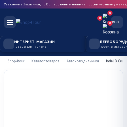
Уважаемые Заказчики, по Dometic цены и наличие просим уточнять у мене
0
0
0
ИНТЕРНЕТ-МАГАЗИН
ПЕРЕОБОРУД
товары для туризма
проекты автодо
Shop4tour
Каталог товаров
Автохолодильники
Indel B Cruis