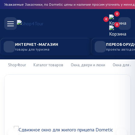
Уважаемые Заказчики, по Dometic цены и наличие просим уточнять у мене
0
0
0
ИНТЕРНЕТ-МАГАЗИН
ПЕРЕОБОРУД
товары для туризма
проекты автодо
Shop4tour
Каталог товаров
Окна, двери и люки
Окна для а