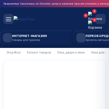
Уважаемые Заказчики, по Dometic цены и наличие просим уточнять у мене
0
0
0
ИНТЕРНЕТ-МАГАЗИН
ПЕРЕОБОРУД
товары для туризма
проекты автодо
Shop4tour
Каталог товаров
Окна, двери и люки
Окна для а