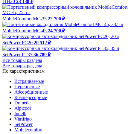
ITB20
23 138 ₽
MobileComfort MC-35
22 700 ₽
MobileComfort MC-45
24 700 ₽
SetPower FC20
20 512 ₽
SetPower PT35
36 789 ₽
Все товары раздела
Все товары раздела
По характеристикам
Встраиваемые
Переносные
Абсорбционные
Комперссорные
Dometic
Alpicool
Indelb
Vitrifrigo
SetPower
Mobilecomfort