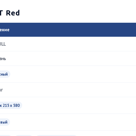
T Red
ение
ILL
ань
сный
кг
x 215 x 580
овый