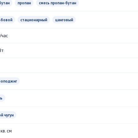
бутан
пропан
смесь пропан-бутан
ьбовой
стационарный
цанговый
/час
Вт
зоподжиг
ль
ой чугун
кв. см