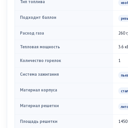
Тип топлива
изо
Подходит баллон
рез
Расход газа
260 г
Тепловая мощность
3.6 к
Количество горелок
1
Система зажигания
пье
Материал корпуса
ста
Материал решетки
лит
Площадь решетки
1450 