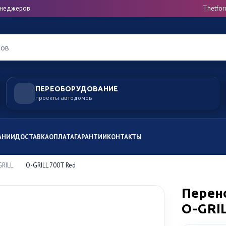
менеджеров
Thetfor
ров
ПЕРЕОБОРУДОВАНИЕ
проекты автодомов
АНИИ
ДОСТАВКА
ОПЛАТА
ГАРАНТИИ
КОНТАКТЫ
GRILL
O-GRILL 700T Red
Перен
O-GRIL