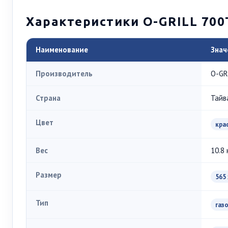
Характеристики O-GRILL 700
Наименование
Знач
Производитель
O-GR
Страна
Тайв
Цвет
кра
Вес
10.8 
Размер
565 
Тип
газ