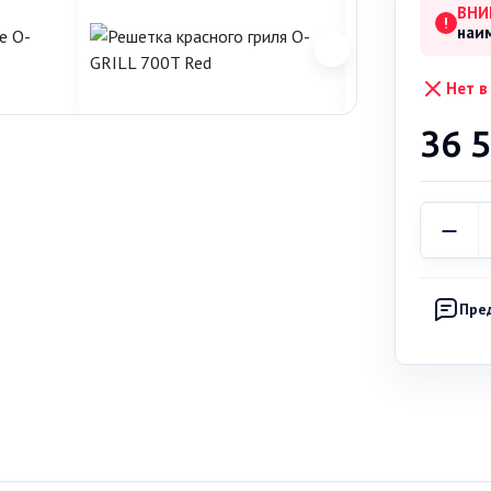
ВНИ
!
наи
Нет в
36 
Пре