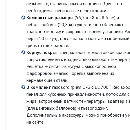
резьбовых, стационарных и цанговых. Для этого
необходимы специальные переходники.
Компактные размеры
(56,5 х 58 х 28,5 см) и
небольшой вес (10,8 кг) существенно облегчают
транспортировку и сокращают время установки. У
через 10 секунд после начала монтажа мобильный
гриль готов к работе.
Корпус покрыт
специальной термостойкой краско
сопротивлением к воздействию высокой температ
Решетка — литая, из чугуна с высокопрочной
фарфоровой эмалью. Горелка выполнена из
нержавеющей стали.
В комплект
газового гриля O-GRILL 700T Red вхо
пенал для кухонных принадлежностей, лоток для 
жира, встроенный датчик температуры, адаптер ти
(для цанговых баллонов) и пьезоподжиг.
Дополнительные аксессуары можно приобрести у 
на сайте.