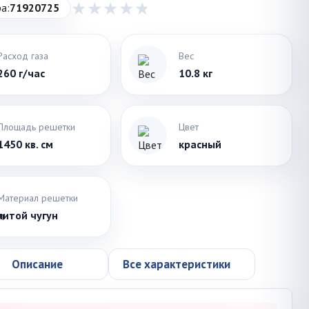
а:
71920725
Расход газа
Вес
260 г/час
10.8 кг
Площадь решетки
Цвет
1450 кв. см
красный
Материал решетки
литой чугун
Описание
Все характеристики