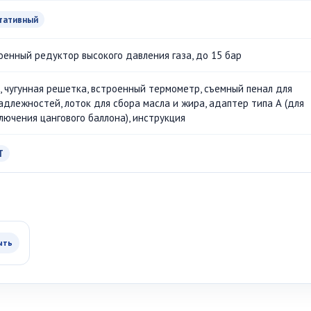
тативный
оенный редуктор высокого давления газа, до 15 бар
ь, чугунная решетка, встроенный термометр, съемный пенал для
адлежностей, лоток для сбора масла и жира, адаптер типа А (для
лючения цангового баллона), инструкция
T
ыть