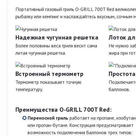
Портативный газовый гриль O-GRILL 700T Red великолепн
рыбалку или кемпинг и наслаждайтесь вкусным, сочным 
Надежная чугунная решетка
Лоток дл
Более половины веса гриля весит сама
Не нужно заб
литая чугунная решетка.
жира при гот
Встроенный термометр
Простота
Термометр показывает точную
Подключаетс
температуру.
баллонов.
Преимущества O-GRILL 700T Red:
Переносной гриль
работает на пропане, изобутан
или пропан-бутане. Конструкция предусматривает
возможность подключения баллонов трех типов: