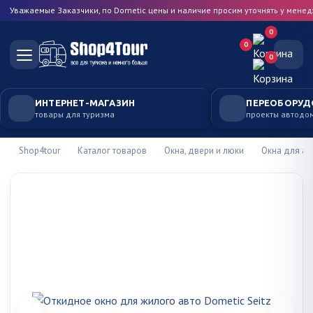
Уважаемые Заказчики, по Dometic цены и наличие просим уточнять у мене
0
0
0
ИНТЕРНЕТ-МАГАЗИН
ПЕРЕОБОРУД
товары для туризма
проекты автодо
Shop4tour
Каталог товаров
Окна, двери и люки
Окна для а