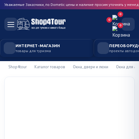
Уважаемые Заказчики, по Dometic цены и наличие просим уточнять у мене
0
0
0
ИНТЕРНЕТ-МАГАЗИН
ПЕРЕОБОРУД
товары для туризма
проекты автодо
Shop4tour
Каталог товаров
Окна, двери и люки
Окна для а