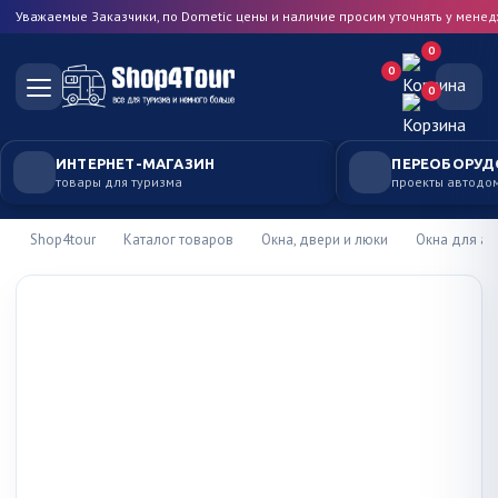
Уважаемые Заказчики, по Dometic цены и наличие просим уточнять у мене
0
0
0
ИНТЕРНЕТ-МАГАЗИН
ПЕРЕОБОРУД
товары для туризма
проекты автодо
Shop4tour
Каталог товаров
Окна, двери и люки
Окна для а