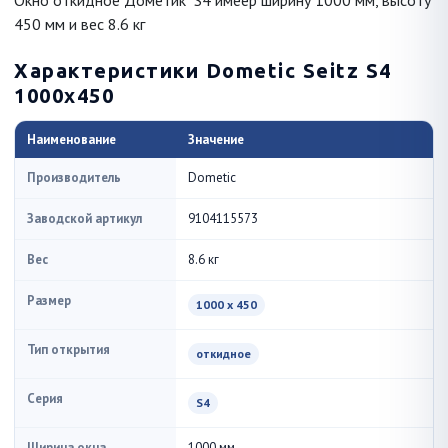
Окно откидное Дометик S4 имеер ширину 1000 мм, высоту
450 мм и вес 8.6 кг
Характеристики Dometic Seitz S4
1000x450
Наименование
Значение
Производитель
Dometic
Заводской артикул
9104115573
Вес
8.6 кг
Размер
1000 x 450
Тип открытия
откидное
Серия
S4
Ширина окна
1000 мм