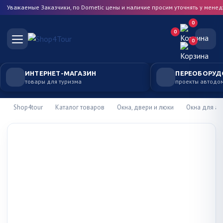
Уважаемые Заказчики, по Dometic цены и наличие просим уточнять у мене
0
0
0
ИНТЕРНЕТ-МАГАЗИН
ПЕРЕОБОРУД
товары для туризма
проекты автодо
Shop4tour
Каталог товаров
Окна, двери и люки
Окна для а