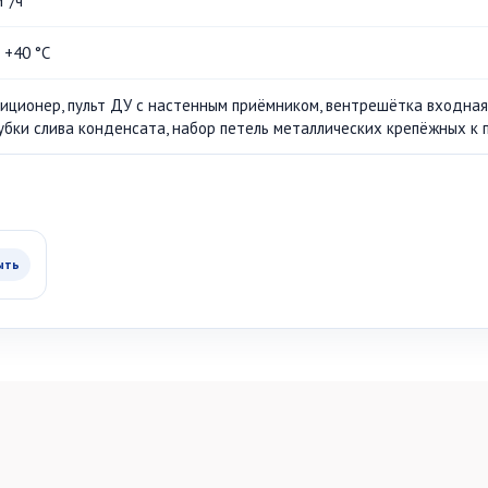
м³/ч
. +40 °С
иционер, пульт ДУ с настенным приёмником, вентрешётка входная
убки слива конденсата, набор петель металлических крепёжных к п
ыть