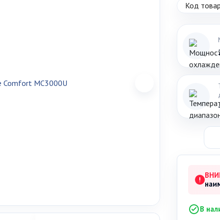
Код товар
ВНИ
!
наи
В нал