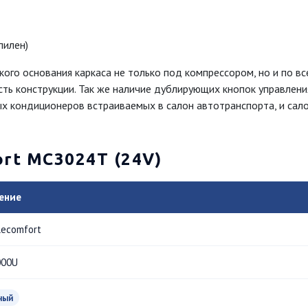
пилен)
го основания каркаса не только под компрессором, но и по вс
ть конструкции. Так же наличие дублирующих кнопок управлени
ых кондиционеров встраиваемых в салон автотранспорта, и сал
rt МС3024Т (24V)
ение
lecomfort
000U
ный