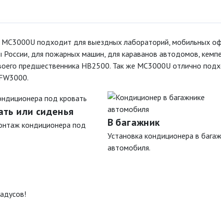
t MC3000U подходит для выездных лабораторий, мобильных оф
 России, для пожарных машин, для караванов автодомов, кемп
 своего предшественника HB2500. Так же MC3000U отлично под
 FW3000.
ать или сиденья
В багажник
онтаж кондиционера под
Установка кондиционера в бага
автомобиля.
радусов!