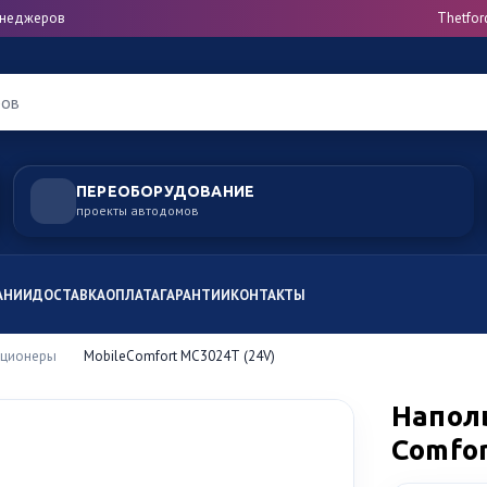
менеджеров
Thetfor
ров
ПЕРЕОБОРУДОВАНИЕ
проекты автодомов
АНИИ
ДОСТАВКА
ОПЛАТА
ГАРАНТИИ
КОНТАКТЫ
ционеры
MobileComfort МС3024Т (24V)
Напол
Comfo