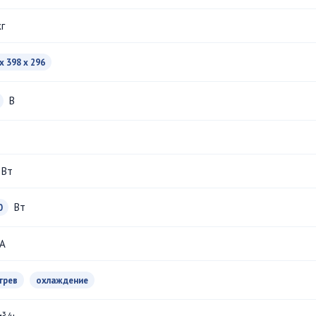
кг
x 398 x 296
В
 Вт
Вт
0
A
грев
охлаждение