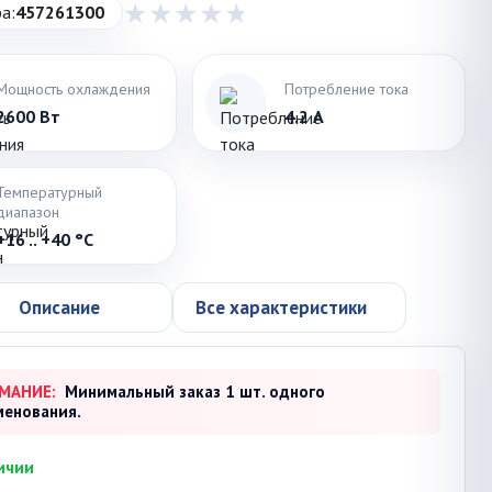
а:
457261300
Мощность охлаждения
Потребление тока
2600 Вт
4.2 А
Температурный
диапазон
+16 .. +40 °С
Описание
Все характеристики
МАНИЕ:
Минимальный заказ 1 шт. одного
менования.
ичии