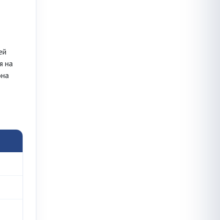
ей
я на
она