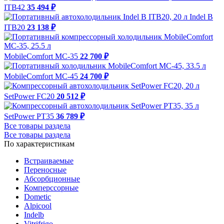
ITB42
35 494 ₽
Indel B
ITB20
23 138 ₽
MobileComfort MC-35
22 700 ₽
MobileComfort MC-45
24 700 ₽
SetPower FC20
20 512 ₽
SetPower PT35
36 789 ₽
Все товары раздела
Все товары раздела
По характеристикам
Встраиваемые
Переносные
Абсорбционные
Комперссорные
Dometic
Alpicool
Indelb
Vitrifrigo