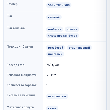
Размер
565 x 285 x 580
Тип
газовый
Тип топлива
изобутан
пропан
смесь пропан-бутан
Подходит баллон
резьбовой
стационарный
цанговый
Расход газа
260 г/час
Тепловая мощность
3.6 кВт
Количество горелок
1
Система зажигания
пьезоподжиг
Материал корпуса
сталь