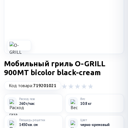
Мобильный гриль O-GRILL
900MT bicolor black-cream
Код товара:
719201021
Расход газа
Вес
260 г/час
10.8 кг
Площадь решетки
Цвет
1450 кв. см
черно-кремовый