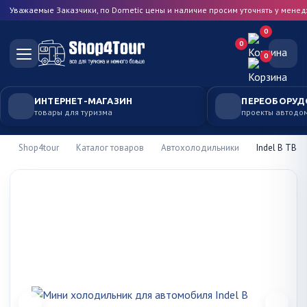
Уважаемые Заказчики, по Dometic цены и наличие просим уточнять у мене
0
0
0
ИНТЕРНЕТ-МАГАЗИН
ПЕРЕОБОРУД
товары для туризма
проекты автодо
Shop4tour
Каталог товаров
Автохолодильники
Indel B TB46