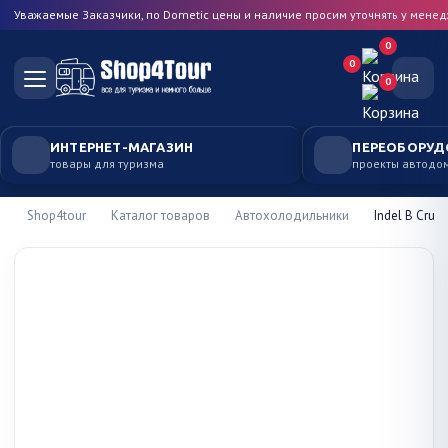
Уважаемые Заказчики, по Dometic цены и наличие просим уточнять у мене
0
0
0
ИНТЕРНЕТ-МАГАЗИН
ПЕРЕОБОРУД
товары для туризма
проекты автодо
Shop4tour
Каталог товаров
Автохолодильники
Indel B Crui