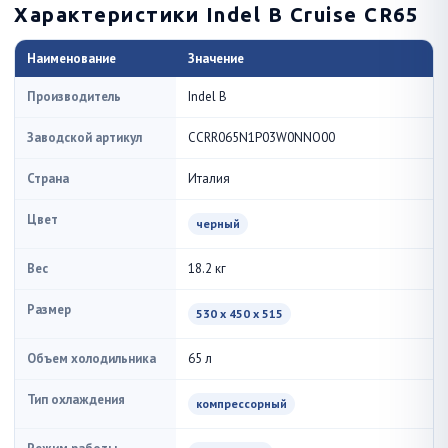
Характеристики Indel B Cruise CR65
Наименование
Значение
Производитель
Indel B
Заводской артикул
CCRR065N1P03W0NNO00
Страна
Италия
Цвет
черный
Вес
18.2 кг
Размер
530 x 450 x 515
Объем холодильника
65 л
Тип охлаждения
компрессорный