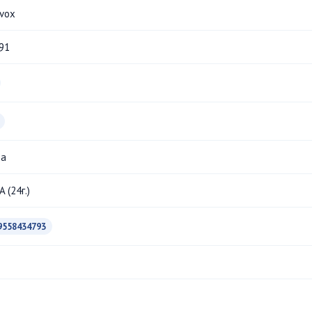
vox
91
да
 (24г.)
9558434793