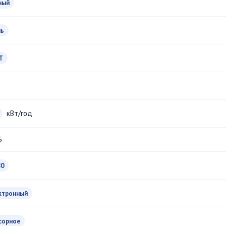
ный
ль
T
кВт/год
Б
80
ктронный
сорное