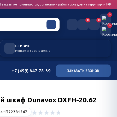
d заказы не принимаются, остановили работу складов на территории РФ
0
0
0
0
СЕРВИС
монтаж и дооснащение
+7 (499) 647-78-39
ЗАКАЗАТЬ ЗВОНОК
й шкаф Dunavox DXFH-20.62
а:
1322281547