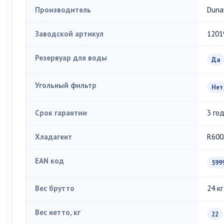
Производитель
Duna
Заводской артикул
1201
Резервуар для воды
Да
Угольный фильтр
Нет
Срок гарантии
3 го
Хладагент
R600A
EAN код
599
Вес брутто
24 кг
Вес нетто, кг
22