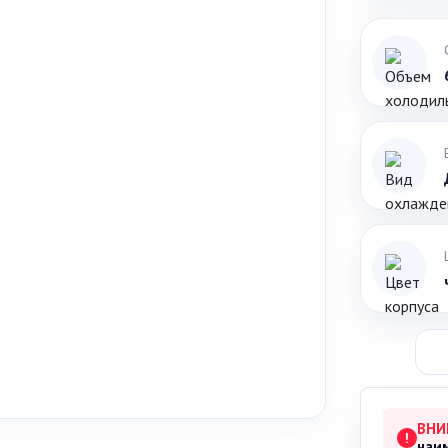
ВНИ
!
наи