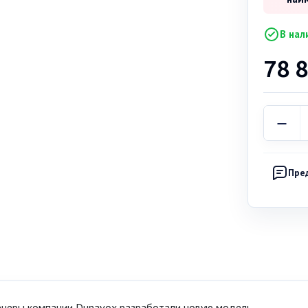
В нал
78 
Пре
неры компании Dunavox разработали новую модель