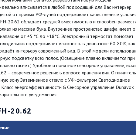
идеально вписывается в любой подходящий для Вас интерьер
защитой от прямых УФ-лучей поддерживает качественные услови
FH-20.62 обладает средней вместимостью и способен размести
олках из массива бука. Внутреннее пространство шкафа имеет 
иапазоне от +5 °C до +18°C. Электронный термостат помогает
олодильник поддерживает влажность в диапазоне 60-80%, как
ридаёт интерьеру современный вид. В этой модели использова
рную подсветку всех полок. (Освещение плавно включается при
 плавно гаснет.) Удобное и понятное сенсорное управление, иск
.62 – современное решение в вопросе хранения вин. Отличител
рную зону Затемненное стекло с УФ-фильтром Светодиодное
 Класс энергоэффективности G Сенсорное управление Dunavox
варительного уведомления.
H-20.62
ение