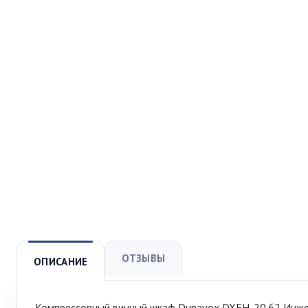
ОТЗЫВЫ
ОПИСАНИЕ
Компрессорный винный шкаф Dunavox DXFH-20.62 Инже