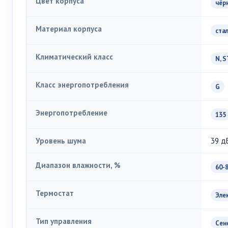
Цвет корпуса
чёр
Материал корпуса
ста
Климатический класс
N, S
Класс энергопотребления
G
Энергопотребление
135
Уровень шума
39 д
Диапазон влажности, %
60-
Термостат
Эле
Тип управления
Сен