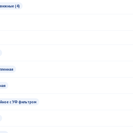
вижные (4)
пленная
ная
йное с УФ фильтром