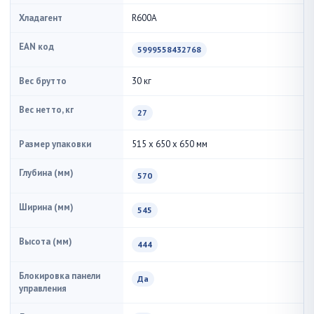
Хладагент
R600A
EAN код
5999558432768
Вес брутто
30 кг
Вес нетто, кг
27
Размер упаковки
515 x 650 x 650 мм
Глубина (мм)
570
Ширина (мм)
545
Высота (мм)
444
Блокировка панели
Да
управления