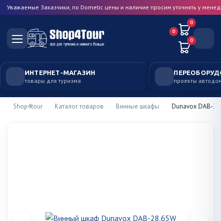
Уважаемые Заказчики, по Dometic цены и наличие просим уточнять у мене
0
0
0
ИНТЕРНЕТ-МАГАЗИН
ПЕРЕОБОРУД
товары для туризма
проекты автодо
Shop4tour
Каталог товаров
Винные шкафы
Dunavox DAB-28