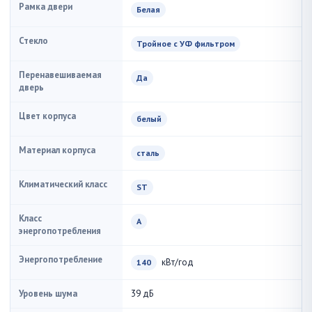
Рамка двери
Белая
Стекло
Тройное с УФ фильтром
Перенавешиваемая
Да
дверь
Цвет корпуса
белый
Материал корпуса
сталь
Климатический класс
ST
Класс
A
энергопотребления
Энергопотребление
кВт/год
140
Уровень шума
39 дБ