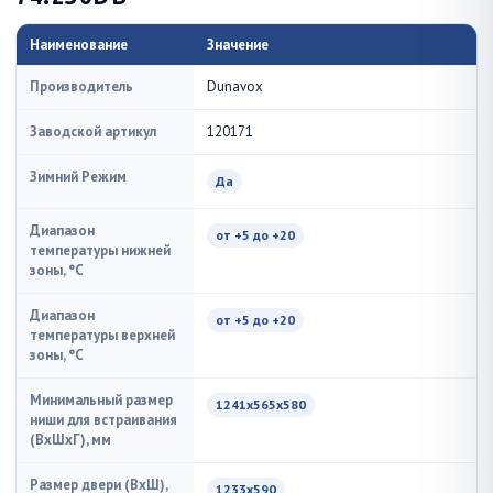
Наименование
Значение
Производитель
Dunavox
Заводской артикул
120171
Зимний Режим
Да
Диапазон
от +5 до +20
температуры нижней
зоны, °C
Диапазон
от +5 до +20
температуры верхней
зоны, °C
Минимальный размер
1241x565x580
ниши для встраивания
(ВxШxГ), мм
Размер двери (ВхШ),
1233х590