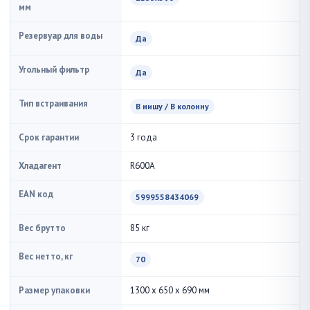
мм
Резервуар для воды
Да
Угольный фильтр
Да
Тип встраивания
В нишу / В колонну
Срок гарантии
3 года
Хладагент
R600A
EAN код
5999558434069
Вес брутто
85 кг
Вес нетто, кг
70
Размер упаковки
1300 x 650 x 690 мм