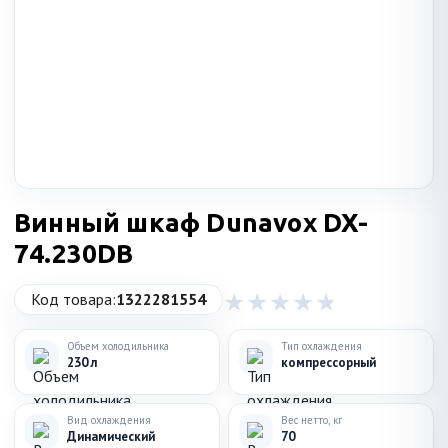
Винный шкаф Dunavox DX-
74.230DB
Код товара:
1322281554
Объем холодильника
Тип охлаждения
230 л
компрессорный
Вид охлаждения
Вес нетто, кг
Динамический
70