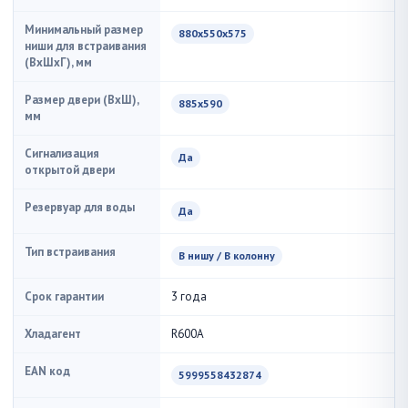
Минимальный размер
880х550х575
ниши для встраивания
(ВxШxГ), мм
Размер двери (ВхШ),
885х590
мм
Сигнализация
Да
открытой двери
Резервуар для воды
Да
Тип встраивания
В нишу / В колонну
Срок гарантии
3 года
Хладагент
R600A
EAN код
5999558432874