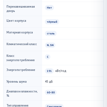
Перенавешиваемая
Нет
дверь
Цвет корпуса
чёрный
Материал корпуса
сталь
Климатический класс
N, SN
Класс
С
энергопотребления
Энергопотребление
кВт/год
191
Уровень шума
45 дБ
Диапазон влажности,
60-80
%
Тип управления
Сенсорное