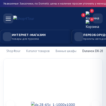
Уважаемые Заказчики, по Dometic цены и наличие просим уточнять у мене
0
0
0
ИНТЕРНЕТ-МАГАЗИН
ПЕРЕОБОРУД
товары для туризма
проекты автодо
Shop4tour
Каталог товаров
Винные шкафы
Dunavox DX-28.6