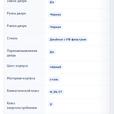
Замок двери
Да
Ручка двери
Чёрная
Рамка двери
Чёрная
Стекло
Двойное с УФ фильтром
Перенавешиваемая
Да
дверь
Цвет корпуса
чёрный
Материал корпуса
сталь
Климатический класс
N, SN, ST
Класс
D
энергопотребления