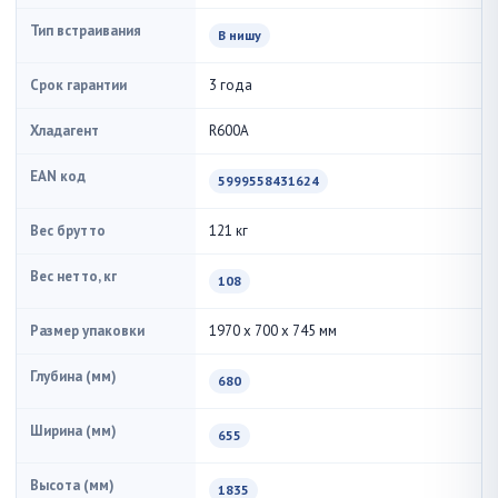
Тип встраивания
В нишу
Срок гарантии
3 года
Хладагент
R600A
EAN код
5999558431624
Вес брутто
121 кг
Вес нетто, кг
108
Размер упаковки
1970 x 700 x 745 мм
Глубина (мм)
680
Ширина (мм)
655
Высота (мм)
1835