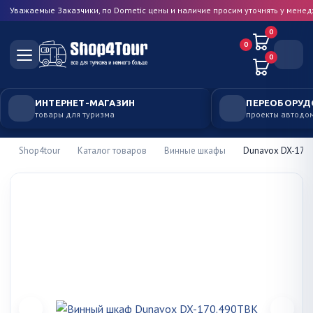
Уважаемые Заказчики, по Dometic цены и наличие просим уточнять у мене
0
0
0
ИНТЕРНЕТ-МАГАЗИН
ПЕРЕОБОРУД
товары для туризма
проекты автодо
Shop4tour
Каталог товаров
Винные шкафы
Dunavox DX-170