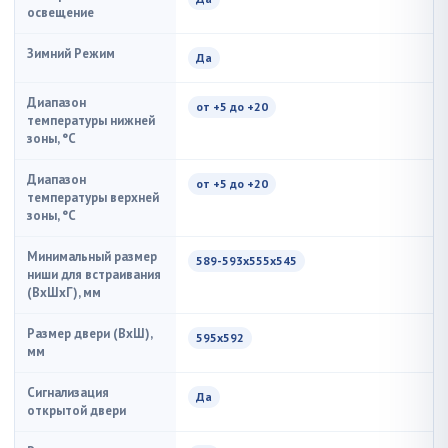
освещение
Зимний Режим
Да
Диапазон
от +5 до +20
температуры нижней
зоны, °C
Диапазон
от +5 до +20
температуры верхней
зоны, °C
Минимальный размер
589-593х555х545
ниши для встраивания
(ВxШxГ), мм
Размер двери (ВхШ),
595х592
мм
Сигнализация
Да
открытой двери