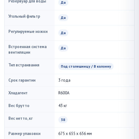
Резервуар для воды
Да
Угольный фильтр
Да
Регулируемые ножки
Да
Встроенная система
Да
вентиляции
Тип встраивания
Под столешницу / В колонну
Срок гарантии
3 года
Хладагент
R600A
Вес брутто
43 кг
Вес нетто, кг
38
Размер упаковки
675 x 655 x 656 мм