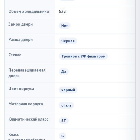
Объем холодильника
63 л
Замок двери
Нет
Рамка двери
Чёрная
Стекло
Тройное с УФ фильтром
Перенавешиваемая
Да
дверь
Цвет корпуса
чёрный
Материал корпуса
сталь
Климатический класс
ST
Класс
G