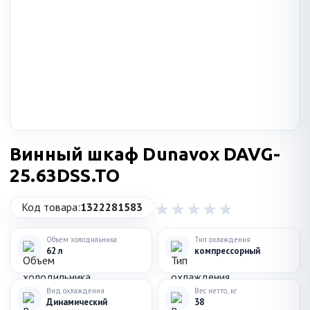
Винный шкаф Dunavox DAVG-
25.63DSS.TO
Код товара:
1322281583
Объем холодильника
Тип охлаждения
62 л
компрессорный
Вид охлаждения
Вес нетто, кг
Динамический
38