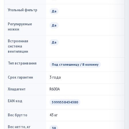
Угольный фильтр
Да
Регулируемые
Да
ножки
Встроенная
Да
система
вентиляции
Тип встраивания
Под столешницу / В колонну
Срок гарантии
3 года
Хладагент
R600A
EAN код
5999558434380
Вес брутто
43 кг
Вес нетто, кг
38