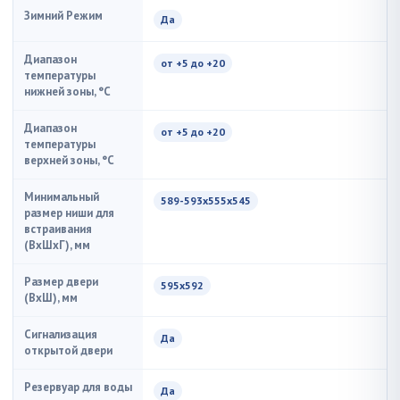
Зимний Режим
Да
Диапазон
от +5 до +20
температуры
нижней зоны, °C
Диапазон
от +5 до +20
температуры
верхней зоны, °C
Минимальный
589-593х555х545
размер ниши для
встраивания
(ВxШxГ), мм
Размер двери
595х592
(ВхШ), мм
Сигнализация
Да
открытой двери
Резервуар для воды
Да