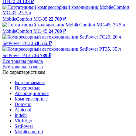
ITB20
23 138 ₽
MobileComfort MC-35
22 700 ₽
MobileComfort MC-45
24 700 ₽
SetPower FC20
20 512 ₽
SetPower PT35
36 789 ₽
Все товары раздела
Все товары раздела
По характеристикам
Встраиваемые
Переносные
Абсорбционные
Комперссорные
Dometic
Alpicool
Indelb
Vitrifrigo
SetPower
Mobilecomfort