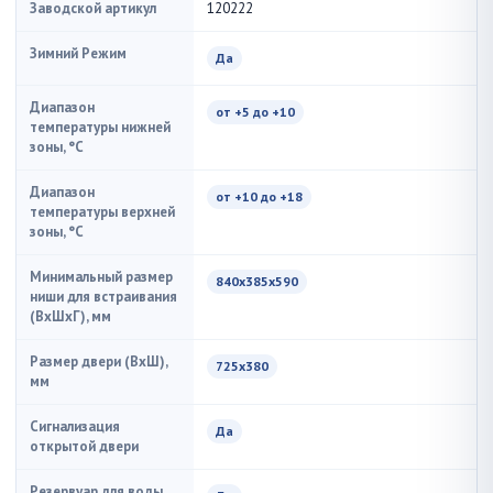
Заводской артикул
120222
Зимний Режим
Да
Диапазон
от +5 до +10
температуры нижней
зоны, °C
Диапазон
от +10 до +18
температуры верхней
зоны, °C
Минимальный размер
840х385х590
ниши для встраивания
(ВxШxГ), мм
Размер двери (ВхШ),
725х380
мм
Сигнализация
Да
открытой двери
Резервуар для воды