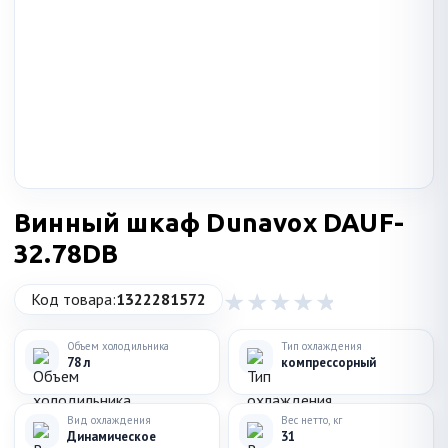
Винный шкаф Dunavox DAUF-
32.78DB
Код товара:
1322281572
Объем холодильника
Тип охлаждения
78 л
компрессорный
Вид охлаждения
Вес нетто, кг
Динамическое
31