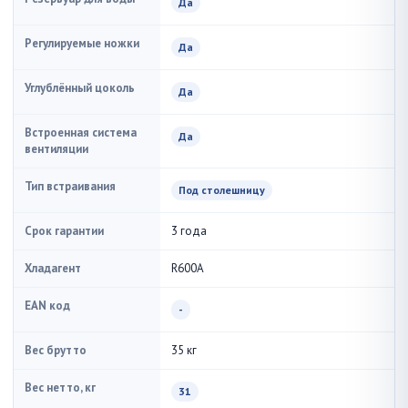
Да
Регулируемые ножки
Да
Углублённый цоколь
Да
Встроенная система
Да
вентиляции
Тип встраивания
Под столешницу
Срок гарантии
3 года
Хладагент
R600A
EAN код
-
Вес брутто
35 кг
Вес нетто, кг
31