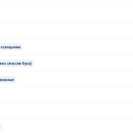
 освещение
ево (массив бука)
вижные
л