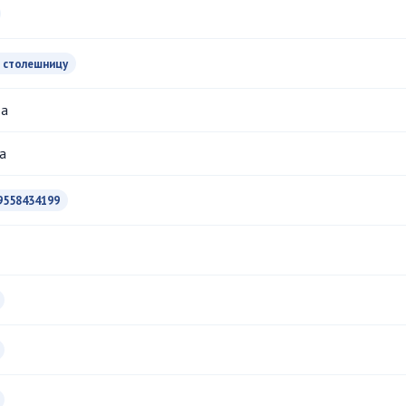
 столешницу
да
a
9558434199