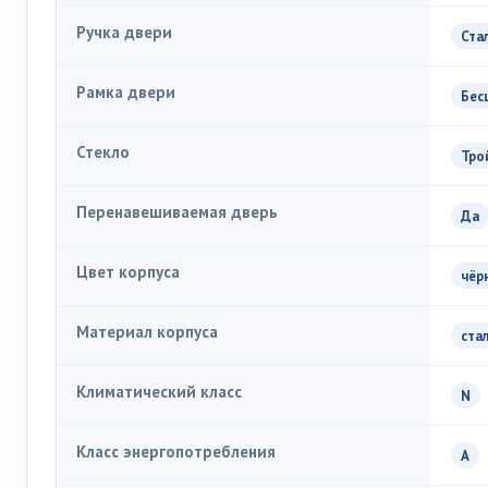
Ручка двери
Ста
Рамка двери
Бес
Стекло
Тро
Перенавешиваемая дверь
Да
Цвет корпуса
чёр
Материал корпуса
ста
Климатический класс
N
Класс энергопотребления
A