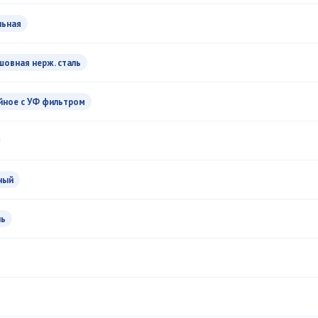
льная
шовная нерж. сталь
йное с УФ фильтром
ный
ль