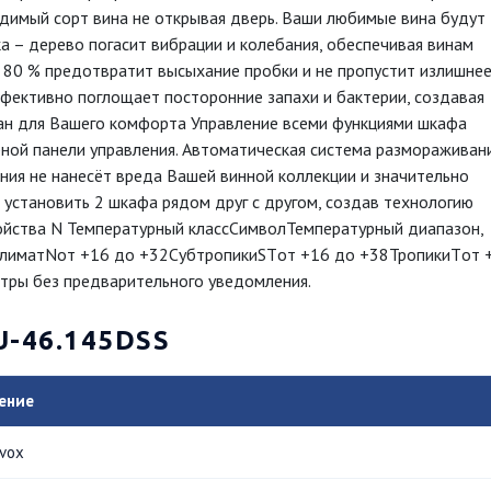
димый сорт вина не открывая дверь. Ваши любимые вина будут
а – дерево погасит вибрации и колебания, обеспечивая винам
 80 % предотвратит высыхание пробки и не пропустит излишне
ффективно поглощает посторонние запахи и бактерии, создавая
дан для Вашего комфорта Управление всеми функциями шкафа
ной панели управления. Автоматическая система размораживан
ния не нанесёт вреда Вашей винной коллекции и значительно
 установить 2 шкафа рядом друг c другом, создав технологию
тройства N Температурный классСимволТемпературный диапазон,
лиматNот +16 до +32СубтропикиSTот +16 до +38ТропикиTот 
етры без предварительного уведомления.
U-46.145DSS
ение
vox