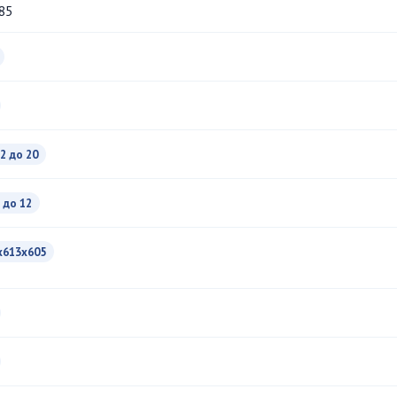
85
2 до 20
 до 12
x613x605