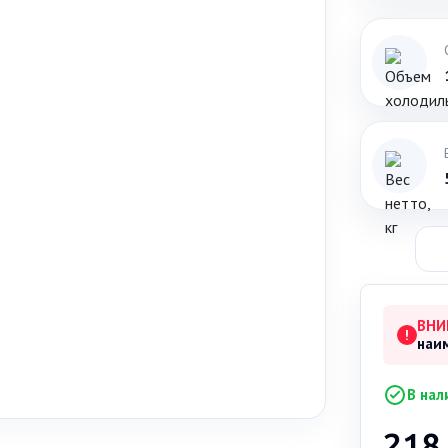
ВНИ
!
наи
В нал
218