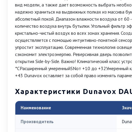
вид модели, а также дает возможность выбрать необхо
надежно храниться на выдвижных полках из массива бук
абсолютный покой. Диапазон влажности воздуха от 60 -
количество воздуха внутрь бутылки. Угольный фильтр э
кристально-чистый воздух во всех зонах хранения. Соз
осуществляется с помощью интуитивно-понятной сенсор
упростит эксплуатацию. Современная технология освеще
сэкономит электроэнергию. Реверсивная дверь позволит
открытия Side-by-Side. Важно! Климатический класс ус
°CРасширенный умеренныйSNот +10 до +32Умеренный к
+43 Dunavox оставляет за собой право изменять парам
Характеристики Dunavox DA
Наименование
Знач
Производитель
Duna