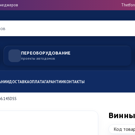
менеджеров
Thetfor
ров
ПЕРЕОБОРУДОВАНИЕ
проекты автодомов
АНИИ
ДОСТАВКА
ОПЛАТА
ГАРАНТИИ
КОНТАКТЫ
6.145DSS
Винны
Код товар