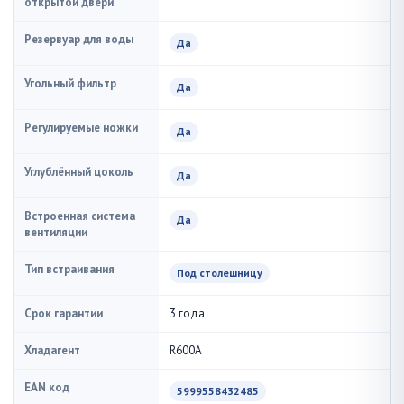
открытой двери
Резервуар для воды
Да
Угольный фильтр
Да
Регулируемые ножки
Да
Углублённый цоколь
Да
Встроенная система
Да
вентиляции
Тип встраивания
Под столешницу
Срок гарантии
3 года
Хладагент
R600A
EAN код
5999558432485