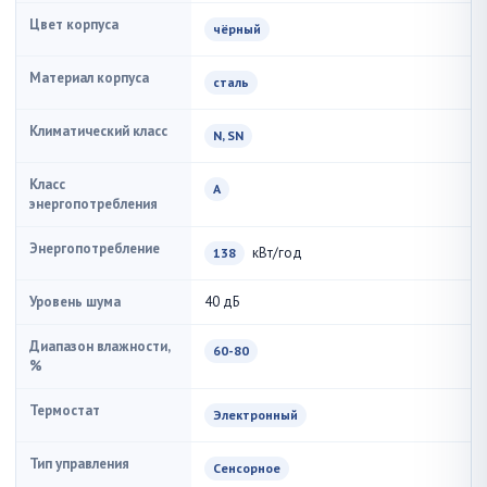
Цвет корпуса
чёрный
Материал корпуса
сталь
Климатический класс
N, SN
Класс
A
энергопотребления
Энергопотребление
кВт/год
138
Уровень шума
40 дБ
Диапазон влажности,
60-80
%
Термостат
Электронный
Тип управления
Сенсорное