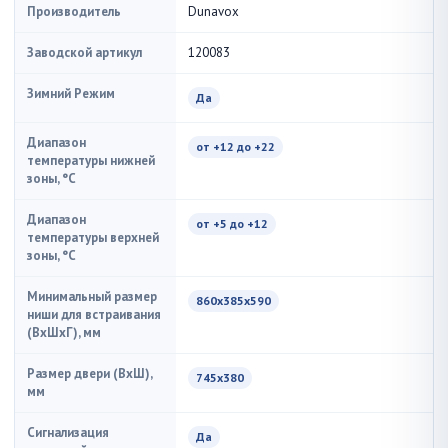
Производитель
Dunavox
Заводской артикул
120083
Зимний Режим
Да
Диапазон
от +12 до +22
температуры нижней
зоны, °C
Диапазон
от +5 до +12
температуры верхней
зоны, °C
Минимальный размер
860х385х590
ниши для встраивания
(ВxШxГ), мм
Размер двери (ВхШ),
745х380
мм
Сигнализация
Да