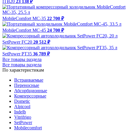
ITB20
23 138 ₽
MobileComfort MC-35
22 700 ₽
MobileComfort MC-45
24 700 ₽
SetPower FC20
20 512 ₽
SetPower PT35
36 789 ₽
Все товары раздела
Все товары раздела
По характеристикам
Встраиваемые
Переносные
Абсорбционные
Комперссорные
Dometic
Alpicool
Indelb
Vitrifrigo
SetPower
Mobilecomfort