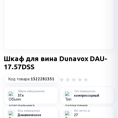
Шкаф для вина Dunavox DAU-
17.57DSS
Код товара:
1322281351
Объем холодильника
Тип охлаждения
57 л
компрессорный
Вид охлаждения
Вес нетто, кг
Динамическое
27