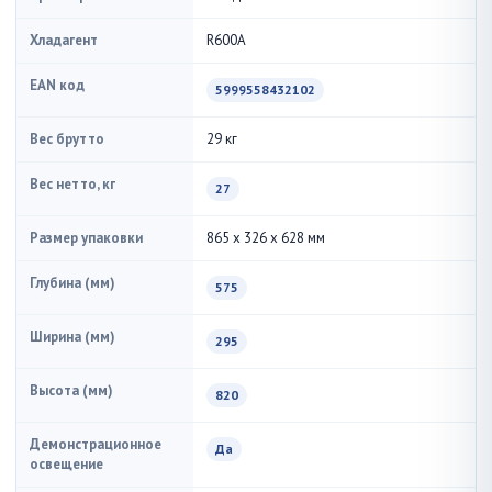
Хладагент
R600A
EAN код
5999558432102
Вес брутто
29 кг
Вес нетто, кг
27
Размер упаковки
865 x 326 x 628 мм
Глубина (мм)
575
Ширина (мм)
295
Высота (мм)
820
Демонстрационное
Да
освещение