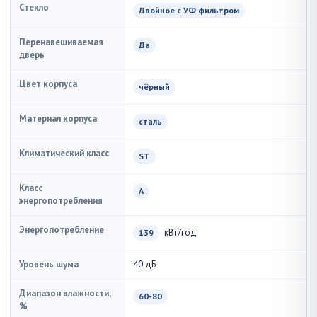
Стекло
Двойное с УФ фильтром
Перенавешиваемая
Да
дверь
Цвет корпуса
чёрный
Материал корпуса
сталь
Климатический класс
ST
Класс
A
энергопотребления
Энергопотребление
кВт/год
139
Уровень шума
40 дБ
Диапазон влажности,
60-80
%